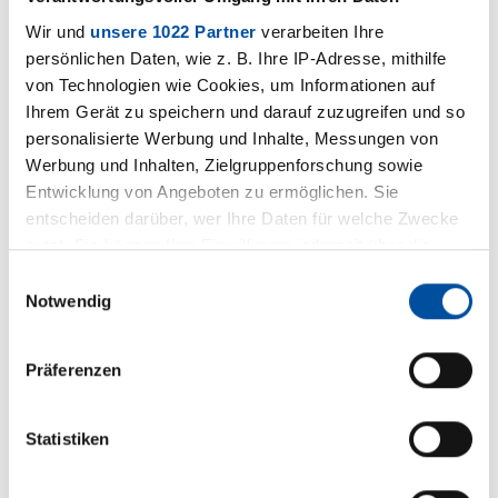
Geschäftsbereich Thermische und
Wir und
unsere 1022 Partner
verarbeiten Ihre
akustische Isolierungen beraten Sie gern.
persönlichen Daten, wie z. B. Ihre IP-Adresse, mithilfe
von Technologien wie Cookies, um Informationen auf
Ihrem Gerät zu speichern und darauf zuzugreifen und so
+49 5231 9607-36
personalisierte Werbung und Inhalte, Messungen von
Werbung und Inhalten, Zielgruppenforschung sowie
E-Mail
schreiben
Entwicklung von Angeboten zu ermöglichen. Sie
entscheiden darüber, wer Ihre Daten für welche Zwecke
Kontakt-
formular
nutzt. Sie können Ihre Einwilligung jederzeit über die
Cookie-Erklärung oder durch Klicken auf das Privacy
Einwilligungsauswahl
Trigger Symbol ändern oder widerrufen
Notwendig
Wenn Sie es erlauben, würden wir auch gerne:
Präferenzen
Informationen über Ihre geografische Lage erfassen,
welche bis auf einige Meter genau sein können
Downloads
Ihr Gerät durch aktives Scannen nach bestimmten
Statistiken
Merkmalen (Fingerprinting) identifizieren
S 3020/...-L/... (selbstklebend)
Erfahren Sie mehr darüber, wie Ihre persönlichen Daten