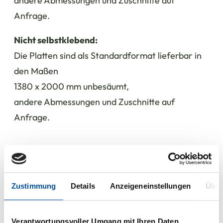
andere Abmessungen und Zuschnitte auf
Anfrage.
Nicht selbstklebend:
Die Platten sind als Standardformat lieferbar in
den Maßen
1380 x 2000 mm unbesäumt,
andere Abmessungen und Zuschnitte auf
Anfrage.
Haben Sie Fragen zu unserem
Zustimmung
Details
Anzeigeneinstellungen
Über
Produkt?
Unsere Kolleg:innen aus dem
Verantwortungsvoller Umgang mit Ihren Daten