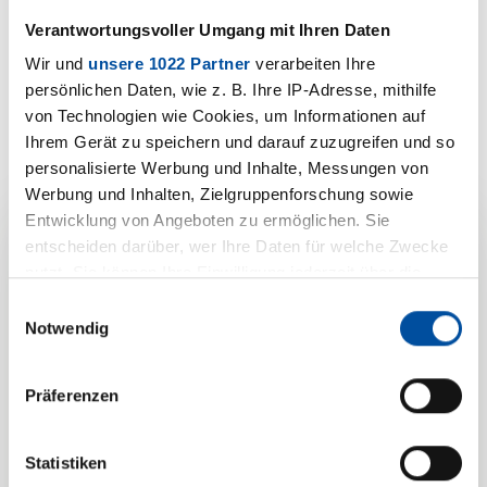
S 3009/...-L/... (selbstklebend)
Verantwortungsvoller Umgang mit Ihren Daten
PDF | 730 KB
Wir und
unsere 1022 Partner
verarbeiten Ihre
persönlichen Daten, wie z. B. Ihre IP-Adresse, mithilfe
S 3009a/...-L/... (nicht selbstklebend)
von Technologien wie Cookies, um Informationen auf
Ihrem Gerät zu speichern und darauf zuzugreifen und so
PDF | 700 KB
personalisierte Werbung und Inhalte, Messungen von
Werbung und Inhalten, Zielgruppenforschung sowie
Entwicklung von Angeboten zu ermöglichen. Sie
entscheiden darüber, wer Ihre Daten für welche Zwecke
Ihre
nutzt. Sie können Ihre Einwilligung jederzeit über die
Cookie-Erklärung oder durch Klicken auf das Privacy
Einwilligungsauswahl
Produktanfrage zu
Trigger Symbol ändern oder widerrufen
Notwendig
S 3009/...-L/...
Wenn Sie es erlauben, würden wir auch gerne:
Präferenzen
Informationen über Ihre geografische Lage erfassen,
(selbstklebend /
welche bis auf einige Meter genau sein können
Ihr Gerät durch aktives Scannen nach bestimmten
Statistiken
nicht
Merkmalen (Fingerprinting) identifizieren