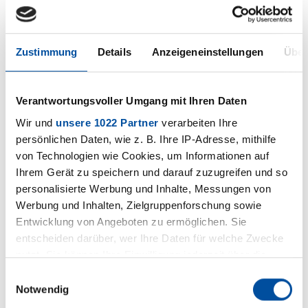
Möchten Sie uns persönlich treffen?
Kommen Sie gerne zu unserem Stand
während der Ausstellung.
Zustimmung
Details
Anzeigeneinstellungen
Über
Verantwortungsvoller Umgang mit Ihren Daten
Wir und
unsere 1022 Partner
verarbeiten Ihre
persönlichen Daten, wie z. B. Ihre IP-Adresse, mithilfe
von Technologien wie Cookies, um Informationen auf
Vergangene Events
Ihrem Gerät zu speichern und darauf zuzugreifen und so
personalisierte Werbung und Inhalte, Messungen von
und Messen | 2026
Werbung und Inhalten, Zielgruppenforschung sowie
Entwicklung von Angeboten zu ermöglichen. Sie
entscheiden darüber, wer Ihre Daten für welche Zwecke
nutzt. Sie können Ihre Einwilligung jederzeit über die
Cookie-Erklärung oder durch Klicken auf das Privacy
Einwilligungsauswahl
Trigger Symbol ändern oder widerrufen
Notwendig