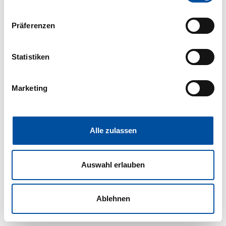
Wenn Sie es erlauben, würden wir auch gerne:
Präferenzen
Informationen über Ihre geografische Lage erfassen,
welche bis auf einige Meter genau sein können
Ihr Gerät durch aktives Scannen nach bestimmten
Statistiken
Merkmalen (Fingerprinting) identifizieren
Erfahren Sie mehr darüber, wie Ihre persönlichen Daten
Marketing
verarbeitet werden, und legen Sie Ihre Präferenzen im
Abschnitt Einzelheiten
fest.
Wir verwenden Cookies, um Inhalte und Anzeigen zu
Alle zulassen
personalisieren, Funktionen für soziale Medien anbieten
zu können und die Zugriffe auf unsere Website zu
Auswahl erlauben
analysieren. Außerdem geben wir Informationen zu Ihrer
Verwendung unserer Website an unsere Partner für
soziale Medien, Werbung und Analysen weiter. Unsere
Ablehnen
Partner führen diese Informationen möglicherweise mit
weiteren Daten zusammen, die Sie ihnen bereitgestellt