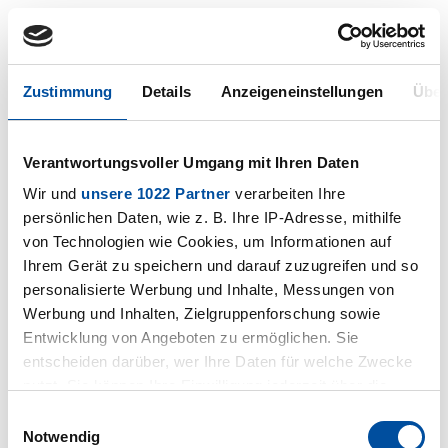
Zustimmung
Details
Anzeigeneinstellungen
Über
Zertifikate
Zertifikate
Verantwortungsvoller Umgang mit Ihren Daten
Wir und
unsere 1022 Partner
verarbeiten Ihre
persönlichen Daten, wie z. B. Ihre IP-Adresse, mithilfe
von Technologien wie Cookies, um Informationen auf
Ihrem Gerät zu speichern und darauf zuzugreifen und so
personalisierte Werbung und Inhalte, Messungen von
Werbung und Inhalten, Zielgruppenforschung sowie
Entwicklung von Angeboten zu ermöglichen. Sie
entscheiden darüber, wer Ihre Daten für welche Zwecke
nutzt. Sie können Ihre Einwilligung jederzeit über die
Cookie-Erklärung oder durch Klicken auf das Privacy
Einwilligungsauswahl
Trigger Symbol ändern oder widerrufen
Notwendig