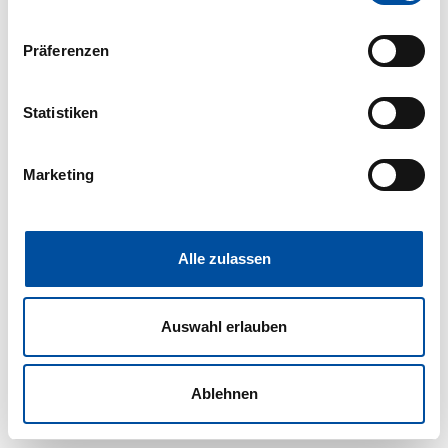
Wenn Sie es erlauben, würden wir auch gerne:
Präferenzen
Informationen über Ihre geografische Lage erfassen,
welche bis auf einige Meter genau sein können
Ihr Gerät durch aktives Scannen nach bestimmten
Statistiken
Merkmalen (Fingerprinting) identifizieren
Erfahren Sie mehr darüber, wie Ihre persönlichen Daten
Marketing
verarbeitet werden, und legen Sie Ihre Präferenzen im
Abschnitt Einzelheiten
fest.
Wir verwenden Cookies, um Inhalte und Anzeigen zu
Alle zulassen
personalisieren, Funktionen für soziale Medien anbieten
zu können und die Zugriffe auf unsere Website zu
Auswahl erlauben
analysieren. Außerdem geben wir Informationen zu Ihrer
Verwendung unserer Website an unsere Partner für
soziale Medien, Werbung und Analysen weiter. Unsere
Ablehnen
Partner führen diese Informationen möglicherweise mit
weiteren Daten zusammen, die Sie ihnen bereitgestellt