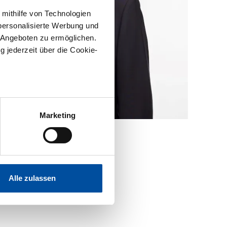
 mithilfe von Technologien
personalisierte Werbung und
 Angeboten zu ermöglichen.
g jederzeit über die Cookie-
sein können
ren
Marketing
re Präferenzen im
 Medien anbieten zu können
hrer Verwendung unserer
Alle zulassen
 führen diese Informationen
ie im Rahmen Ihrer Nutzung