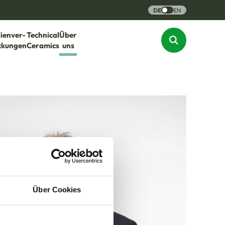
DE
EN
lienver-
Technical
Über
ckungen
Ceramics
uns
Über Cookies