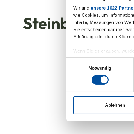
Wir und
unsere 1022 Partne
wie Cookies, um Information
Steinbach heut
Inhalte, Messungen von Werb
Sie entscheiden darüber, wer
Erklärung oder durch Klicken
Wenn Sie es erlauben, würde
Informationen über Ihre 
Einwilligungsauswahl
Ihr Gerät durch aktives 
Notwendig
Erfahren Sie mehr darüber, w
Abschnitt Einzelheiten
fest
Wir verwenden Cookies, um I
und die Zugriffe auf unsere 
Ablehnen
Website an unsere Partner fü
möglicherweise mit weiteren
der Dienste gesammelt habe