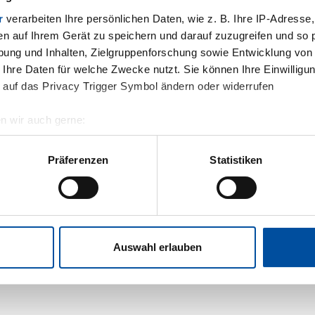
r
verarbeiten Ihre persönlichen Daten, wie z. B. Ihre IP-Adresse,
en auf Ihrem Gerät zu speichern und darauf zuzugreifen und so 
e
ung und Inhalten, Zielgruppenforschung sowie Entwicklung von
 Ihre Daten für welche Zwecke nutzt. Sie können Ihre Einwilligun
 auf das Privacy Trigger Symbol ändern oder widerrufen
n wir auch gerne:
geografische Lage erfassen, welche bis auf einige Meter genau 
Scannen nach bestimmten Merkmalen (Fingerprinting) identifizie
Präferenzen
Statistiken
ie Ihre persönlichen Daten verarbeitet werden, und legen Sie Ih
.
nhalte und Anzeigen zu personalisieren, Funktionen für soziale
Website zu analysieren. Außerdem geben wir Informationen zu I
Auswahl erlauben
r soziale Medien, Werbung und Analysen weiter. Unsere Partner
 Daten zusammen, die Sie ihnen bereitgestellt haben oder die s
n.