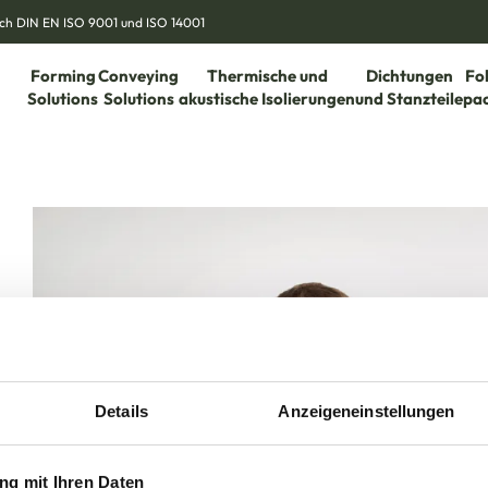
nach DIN EN ISO 9001 und ISO 14001
Forming
Conveying
Thermische und
Dichtungen
Fo
Solutions
Solutions
akustische Isolierungen
und Stanzteile
pa
Details
Anzeigeneinstellungen
g mit Ihren Daten