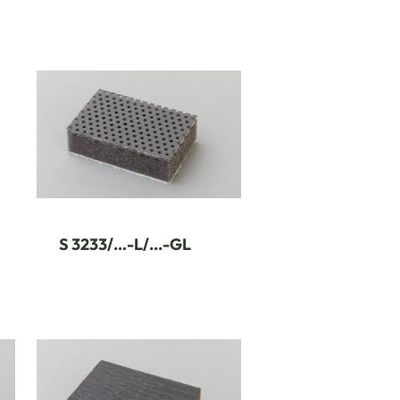
S 3233/…-L/...-GL