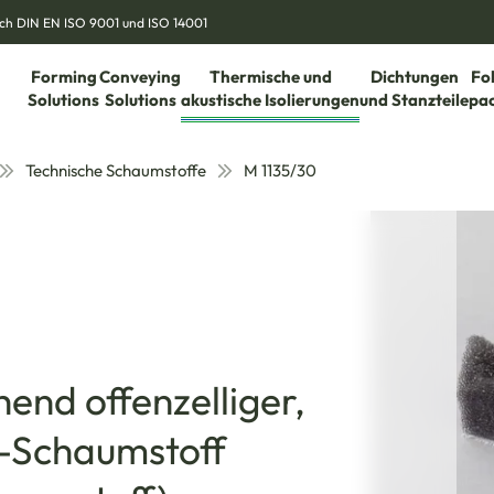
nach DIN EN ISO 9001 und ISO 14001
Forming
Conveying
Thermische und
Dichtungen
Fo
Solutions
Solutions
akustische Isolierungen
und Stanzteile
pa
Technische Schaumstoffe
M 1135/30
hend offenzelliger,
n-Schaumstoff