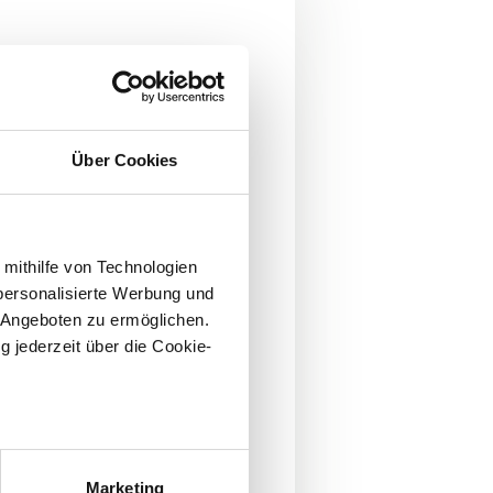
rechen.
Über Cookies
 mithilfe von Technologien
ie erreichen?
personalisierte Werbung und
 Angeboten zu ermöglichen.
E-Mail-Adresse
*
g jederzeit über die Cookie-
sein können
ren
Marketing