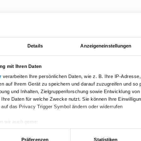
ktanfrage zu M 1135/30
f Sie und darauf, Ihr Anliegen zu besp
Details
Anzeigeneinstellungen
g mit Ihren Daten
r
verarbeiten Ihre persönlichen Daten, wie z. B. Ihre IP-Adresse,
Wie können wir S
en auf Ihrem Gerät zu speichern und darauf zuzugreifen und so 
ung und Inhalten, Zielgruppenforschung sowie Entwicklung von
Telefonnummer
 Ihre Daten für welche Zwecke nutzt. Sie können Ihre Einwilligun
 auf das Privacy Trigger Symbol ändern oder widerrufen
n wir auch gerne:
Name
*
geografische Lage erfassen, welche bis auf einige Meter genau 
Ihre Nachricht
Scannen nach bestimmten Merkmalen (Fingerprinting) identifizie
Präferenzen
Statistiken