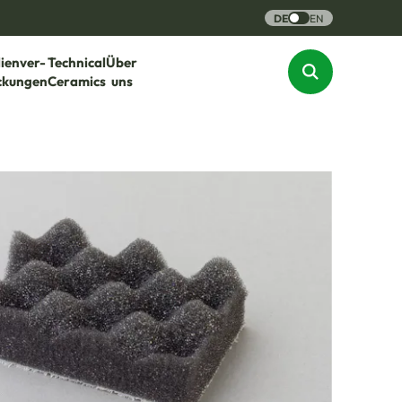
DE
EN
lienver-
Technical
Über
ckungen
Ceramics
uns