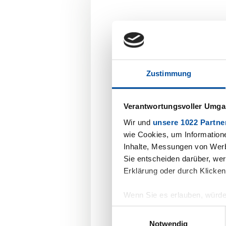
Ihre Produ
Wir freuen uns au
Zustimmung
Verantwortungsvoller Umgan
Wir und
unsere 1022 Partne
Persönliche Angaben
wie Cookies, um Information
Inhalte, Messungen von Werb
Anrede
*
Sie entscheiden darüber, wer
Erklärung oder durch Klicken
Wenn Sie es erlauben, würde
Vorname
Informationen über Ihre 
Einwilligungsauswahl
Ihr Gerät durch aktives 
Notwendig