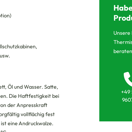
Habe
tion)
Prod
Unsere 
Thermis
lschutzkabinen,
beraten
usw.
tt, Öl und Wasser. Satte,
+49 
len. Die Haftfestigkeit bei
960
von der Anpresskraft
rgfältig vollflächig fest
 ist eine Andruckwalze.