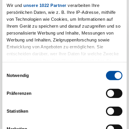
Wir und
unsere 1022 Partner
verarbeiten Ihre
persönlichen Daten, wie z. B. Ihre IP-Adresse, mithilfe
von Technologien wie Cookies, um Informationen auf
Ihrem Gerät zu speichern und darauf zuzugreifen und so
personalisierte Werbung und Inhalte, Messungen von
Ihre
Werbung und Inhalten, Zielgruppenforschung sowie
Entwicklung von Angeboten zu ermöglichen. Sie
Produktanfrage zu
entscheiden darüber, wer Ihre Daten für welche Zwecke
nutzt. Sie können Ihre Einwilligung jederzeit über die
Schaumstoff-
Cookie-Erklärung oder durch Klicken auf das Privacy
Einwilligungsauswahl
Trigger Symbol ändern oder widerrufen
Notwendig
Verpackungen
Wenn Sie es erlauben, würden wir auch gerne:
Präferenzen
Wir freuen uns auf Sie und
Informationen über Ihre geografische Lage erfassen,
darauf, Ihr Anliegen zu
welche bis auf einige Meter genau sein können
Ihr Gerät durch aktives Scannen nach bestimmten
besprechen.
Statistiken
Merkmalen (Fingerprinting) identifizieren
Erfahren Sie mehr darüber, wie Ihre persönlichen Daten
Marketing