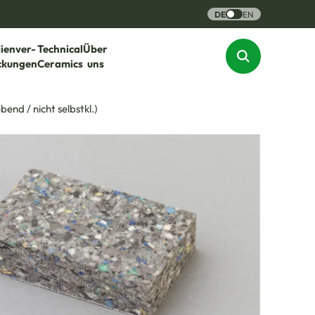
DE
EN
lienver-
Technical
Über
ckungen
Ceramics
uns
end / nicht selbstkl.)