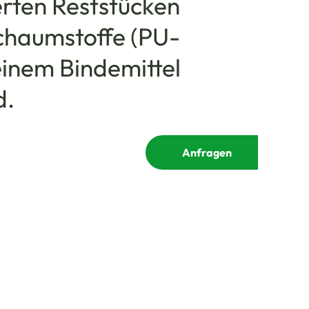
erten Reststücken
chaumstoffe (PU-
einem Bindemittel
d.
Anfragen