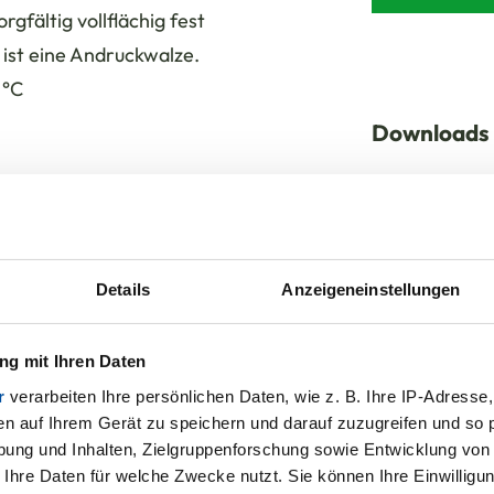
rgfältig vollflächig fest
 ist eine Andruckwalze.
 °C
Downloads
Verbundsc
 °C
(selbstkle
Details
Anzeigeneinstellungen
Verbundsch
olyestervliesoberfläche
selbstkleb
g mit Ihren Daten
r
verarbeiten Ihre persönlichen Daten, wie z. B. Ihre IP-Adresse,
en auf Ihrem Gerät zu speichern und darauf zuzugreifen und so 
ung und Inhalten, Zielgruppenforschung sowie Entwicklung von
 18 - 25 °C
 Ihre Daten für welche Zwecke nutzt. Sie können Ihre Einwilligun