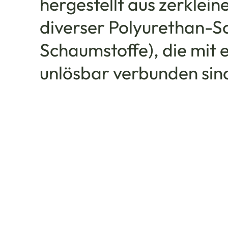
hergestellt aus zerklein
diverser Polyurethan-S
Schaumstoffe), die mit 
unlösbar verbunden sin