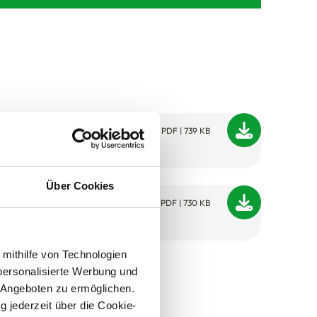
haumstoff 160
PDF | 739 KB
bend)
Über Cookies
aumstoff 160a (nicht
PDF | 730 KB
end)
 mithilfe von Technologien
personalisierte Werbung und
 Angeboten zu ermöglichen.
g jederzeit über die Cookie-