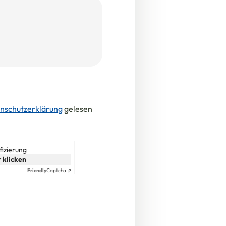
nschutzerklärung
gelesen
fizierung
 klicken
Friendly
Captcha ⇗