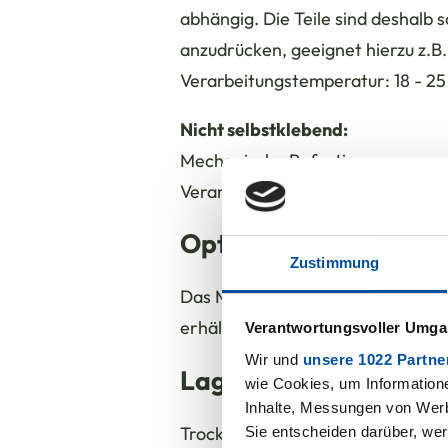
abhängig. Die Teile sind deshalb so
anzudrücken, geeignet hierzu z.B.
Verarbeitungstemperatur: 18 - 25
Nicht selbstklebend:
Mechanische Befestigung
Verarbeitungstemperatur: 18 - 25
Optionen
Zustimmung
Das Material ist auch mit einer P
erhältlich.
Verantwortungsvoller Umgan
Wir und
unsere 1022 Partne
Lagerung
wie Cookies, um Information
Inhalte, Messungen von Werb
Trocken bei einer Temperatur von
Sie entscheiden darüber, wer