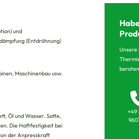
Habe
tion) und
Prod
ldämpfung (Entdröhnung)
Unsere 
Thermis
beraten
binen, Maschinenbau usw.
+49 
tt, Öl und Wasser. Satte,
960
len. Die Haftfestigkeit bei
von der Anpresskraft