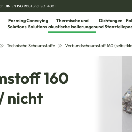
nach DIN EN ISO 9001 und ISO 14001
Forming
Conveying
Thermische und
Dichtungen
Fo
Solutions
Solutions
akustische Isolierungen
und Stanzteile
pa
Technische Schaumstoffe
Verbundschaumstoff 160 (selbstkleb
stoff 160
/ nicht