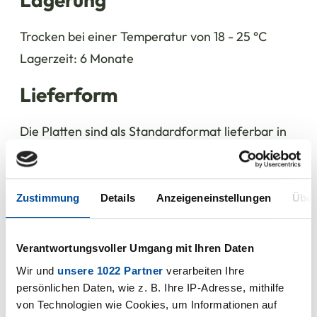
Trocken bei einer Temperatur von 18 - 25 °C
Lagerzeit: 6 Monate
Lieferform
Die Platten sind als Standardformat lieferbar in
den Maßen
1000 x 1600 mm unbesäumt,
andere Abmessungen und Zuschnitte auf
Zustimmung
Details
Anzeigeneinstellungen
Über
Anfrage.
Verantwortungsvoller Umgang mit Ihren Daten
Wir und
unsere 1022 Partner
verarbeiten Ihre
persönlichen Daten, wie z. B. Ihre IP-Adresse, mithilfe
von Technologien wie Cookies, um Informationen auf
Haben Sie Fragen zu unserem