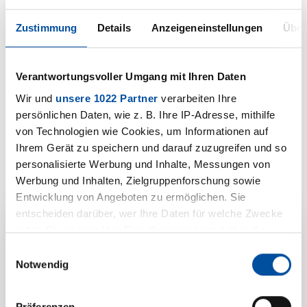
Kontakt-
formular
Zustimmung
Details
Anzeigeneinstellungen
Über
Verantwortungsvoller Umgang mit Ihren Daten
Wir und
unsere 1022 Partner
verarbeiten Ihre
Downloads
persönlichen Daten, wie z. B. Ihre IP-Adresse, mithilfe
von Technologien wie Cookies, um Informationen auf
Ihrem Gerät zu speichern und darauf zuzugreifen und so
M 1724
personalisierte Werbung und Inhalte, Messungen von
PDF | 801 KB
Werbung und Inhalten, Zielgruppenforschung sowie
Entwicklung von Angeboten zu ermöglichen. Sie
entscheiden darüber, wer Ihre Daten für welche Zwecke
nutzt. Sie können Ihre Einwilligung jederzeit über die
Ihre
Cookie-Erklärung oder durch Klicken auf das Privacy
Einwilligungsauswahl
Trigger Symbol ändern oder widerrufen
Notwendig
Produktanfrage zu
Wenn Sie es erlauben, würden wir auch gerne:
Präferenzen