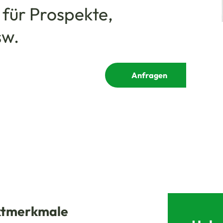
 für Prospekte,
sw.
Anfragen
uktmerkmale