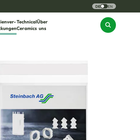
DE
EN
lienver-
Technical
Über
ckungen
Ceramics
uns