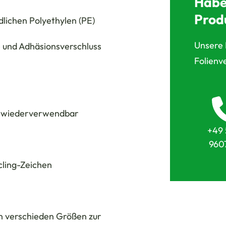
Habe
Prod
lichen Polyethylen (PE)
Unsere 
 und Adhäsionsverschluss
Folienv
. wiederverwendbar
+49 
960
cling-Zeichen
n verschieden Größen zur