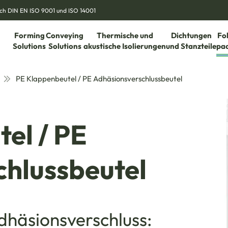
nach DIN EN ISO 9001 und ISO 14001
Forming
Conveying
Thermische und
Dichtungen
Fo
Solutions
Solutions
akustische Isolierungen
und Stanzteile
pa
PE Klappenbeutel / PE Adhäsionsverschlussbeutel
el / PE
hlussbeutel
dhäsionsverschluss: