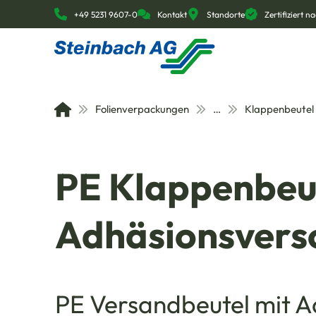
+49 5231 9607-0
Kontakt
Standorte
Zertifiziert 
Folienverpackungen
…
Klappenbeutel
PE Klappenbeut
Adhäsionsversc
PE Versandbeutel mit A