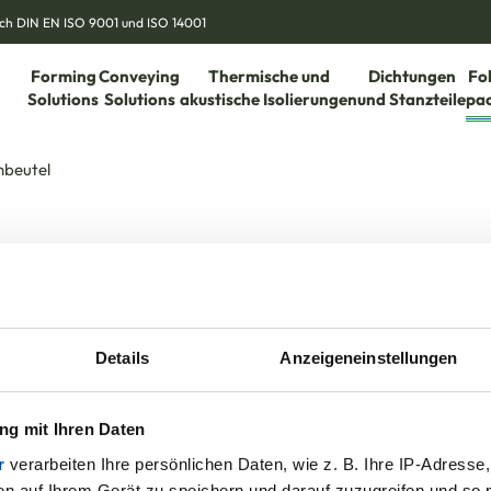
nach DIN EN ISO 9001 und ISO 14001
Forming
Conveying
Thermische und
Dichtungen
Fo
Solutions
Solutions
akustische Isolierungen
und Stanzteile
pa
nbeutel
Details
Anzeigeneinstellungen
g mit Ihren Daten
r
verarbeiten Ihre persönlichen Daten, wie z. B. Ihre IP-Adresse,
en auf Ihrem Gerät zu speichern und darauf zuzugreifen und so 