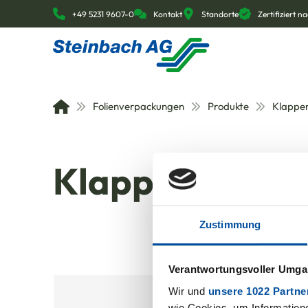
+49 5231 9607-0
Kontakt
Standorte
Zertifiziert 
Folienverpackungen
Produkte
Klappe
Klappenbeutel
Zustimmung
Verantwortungsvoller Umgan
Wir und
unsere 1022 Partne
wie Cookies, um Information