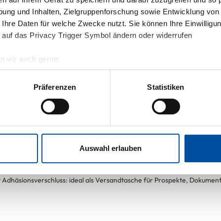
ung und Inhalten, Zielgruppenforschung sowie Entwicklung von
 Ihre Daten für welche Zwecke nutzt. Sie können Ihre Einwilligun
 auf das Privacy Trigger Symbol ändern oder widerrufen
n wir auch gerne:
geografische Lage erfassen, welche bis auf einige Meter genau 
Scannen nach bestimmten Merkmalen (Fingerprinting) identifizie
Präferenzen
Statistiken
ie Ihre persönlichen Daten verarbeitet werden, und legen Sie Ih
.
nhalte und Anzeigen zu personalisieren, Funktionen für soziale
Website zu analysieren. Außerdem geben wir Informationen zu I
Auswahl erlauben
r soziale Medien, Werbung und Analysen weiter. Unsere Partner
 Daten zusammen, die Sie ihnen bereitgestellt haben oder die s
n.