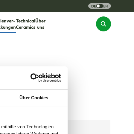
DE
EN
lienver-
Technical
Über
ckungen
Ceramics
uns
Über Cookies
 mithilfe von Technologien
personalisierte Werbung und