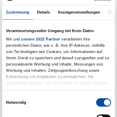
Zustimmung
Details
Anzeigeneinstellungen
Über
Downloads
Verantwortungsvoller Umgang mit Ihren Daten
S 3507a/...-AS
Wir und
unsere 1022 Partner
verarbeiten Ihre
PDF | 838 KB
persönlichen Daten, wie z. B. Ihre IP-Adresse, mithilfe
von Technologien wie Cookies, um Informationen auf
Ihrem Gerät zu speichern und darauf zuzugreifen und so
personalisierte Werbung und Inhalte, Messungen von
Ihre
Werbung und Inhalten, Zielgruppenforschung sowie
Entwicklung von Angeboten zu ermöglichen. Sie
Produktanfrage zu
entscheiden darüber, wer Ihre Daten für welche Zwecke
nutzt. Sie können Ihre Einwilligung jederzeit über die
S 3507a/...-AS
Cookie-Erklärung oder durch Klicken auf das Privacy
Einwilligungsauswahl
Trigger Symbol ändern oder widerrufen
Notwendig
Wir freuen uns auf Sie und
darauf, Ihr Anliegen zu
Wenn Sie es erlauben, würden wir auch gerne: