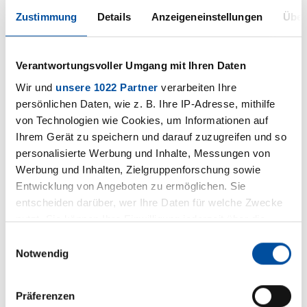
Zustimmung
Details
Anzeigeneinstellungen
Über
Haben Sie Fragen zu unserem
Produkt?
Verantwortungsvoller Umgang mit Ihren Daten
Wir und
unsere 1022 Partner
verarbeiten Ihre
Unsere Kolleg:innen aus dem
persönlichen Daten, wie z. B. Ihre IP-Adresse, mithilfe
Geschäftsbereich Thermische und
von Technologien wie Cookies, um Informationen auf
akustische Isolierungen beraten Sie gern.
Ihrem Gerät zu speichern und darauf zuzugreifen und so
personalisierte Werbung und Inhalte, Messungen von
Werbung und Inhalten, Zielgruppenforschung sowie
+49 5231 9607-36
Entwicklung von Angeboten zu ermöglichen. Sie
entscheiden darüber, wer Ihre Daten für welche Zwecke
E-Mail
schreiben
nutzt. Sie können Ihre Einwilligung jederzeit über die
Cookie-Erklärung oder durch Klicken auf das Privacy
Einwilligungsauswahl
Kontakt-
formular
Trigger Symbol ändern oder widerrufen
Notwendig
Wenn Sie es erlauben, würden wir auch gerne:
Präferenzen
Informationen über Ihre geografische Lage erfassen,