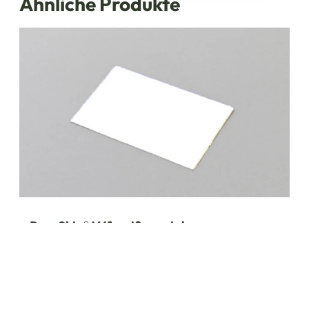
Ähnliche Produkte
BarySkin® V61 weiß spezial