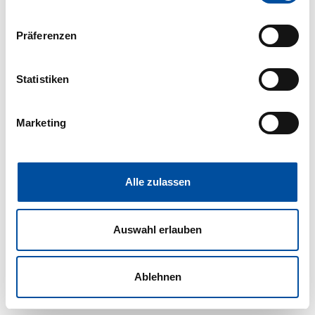
Wenn Sie es erlauben, würden wir auch gerne:
Präferenzen
Informationen über Ihre geografische Lage erfassen,
welche bis auf einige Meter genau sein können
Ihr Gerät durch aktives Scannen nach bestimmten
Statistiken
Merkmalen (Fingerprinting) identifizieren
Erfahren Sie mehr darüber, wie Ihre persönlichen Daten
Marketing
verarbeitet werden, und legen Sie Ihre Präferenzen im
Abschnitt Einzelheiten
fest.
Wir verwenden Cookies, um Inhalte und Anzeigen zu
Alle zulassen
personalisieren, Funktionen für soziale Medien anbieten
zu können und die Zugriffe auf unsere Website zu
Auswahl erlauben
analysieren. Außerdem geben wir Informationen zu Ihrer
Verwendung unserer Website an unsere Partner für
soziale Medien, Werbung und Analysen weiter. Unsere
Ablehnen
Partner führen diese Informationen möglicherweise mit
weiteren Daten zusammen, die Sie ihnen bereitgestellt