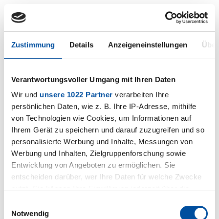
Zustimmung
Details
Anzeigeneinstellungen
Über
Know-how
Know-how
Verantwortungsvoller Umgang mit Ihren Daten
Wir und
unsere 1022 Partner
verarbeiten Ihre
persönlichen Daten, wie z. B. Ihre IP-Adresse, mithilfe
von Technologien wie Cookies, um Informationen auf
Ihrem Gerät zu speichern und darauf zuzugreifen und so
personalisierte Werbung und Inhalte, Messungen von
Werbung und Inhalten, Zielgruppenforschung sowie
Entwicklung von Angeboten zu ermöglichen. Sie
entscheiden darüber, wer Ihre Daten für welche Zwecke
nutzt. Sie können Ihre Einwilligung jederzeit über die
Cookie-Erklärung oder durch Klicken auf das Privacy
Einwilligungsauswahl
Trigger Symbol ändern oder widerrufen
Notwendig