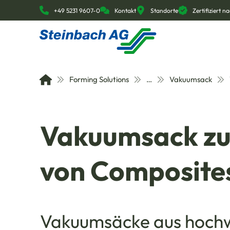
+49 5231 9607-0
Kontakt
Standorte
Zertifiziert 
Forming Solutions
…
Vakuumsack
Vakuumsack zu
von Composite
Vakuumsäcke aus hochw