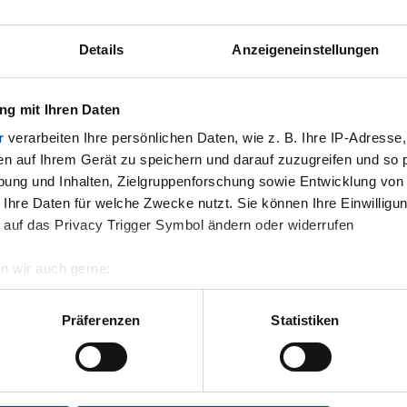
Details
Anzeigeneinstellungen
g mit Ihren Daten
r
verarbeiten Ihre persönlichen Daten, wie z. B. Ihre IP-Adresse,
en auf Ihrem Gerät zu speichern und darauf zuzugreifen und so 
ung und Inhalten, Zielgruppenforschung sowie Entwicklung von
 Ihre Daten für welche Zwecke nutzt. Sie können Ihre Einwilligun
 auf das Privacy Trigger Symbol ändern oder widerrufen
n wir auch gerne:
geografische Lage erfassen, welche bis auf einige Meter genau 
Scannen nach bestimmten Merkmalen (Fingerprinting) identifizie
Präferenzen
Statistiken
ie Ihre persönlichen Daten verarbeitet werden, und legen Sie Ih
.
nhalte und Anzeigen zu personalisieren, Funktionen für soziale