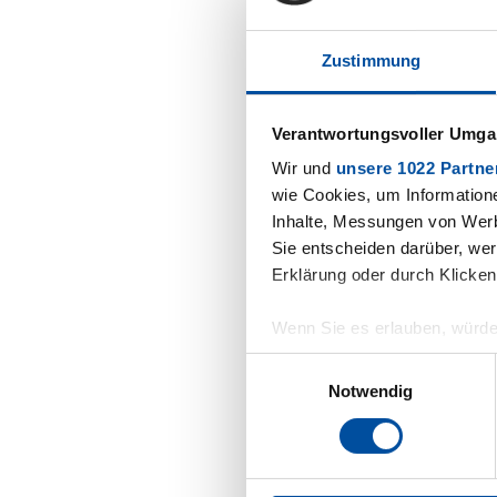
Zustimmung
Verantwortungsvoller Umgan
Wir und
unsere 1022 Partne
wie Cookies, um Information
Inhalte, Messungen von Werb
Sie entscheiden darüber, wer
Erklärung oder durch Klicken
Wenn Sie es erlauben, würde
Informationen über Ihre 
Einwilligungsauswahl
Ihr Gerät durch aktives 
Notwendig
Erfahren Sie mehr darüber, w
Abschnitt Einzelheiten
fest
Wir verwenden Cookies, um I