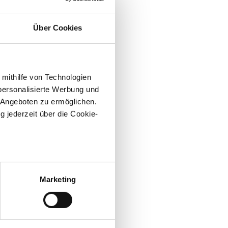
Über Cookies
 mithilfe von Technologien
personalisierte Werbung und
 Angeboten zu ermöglichen.
g jederzeit über die Cookie-
sein können
ren
Marketing
re Präferenzen im
 Medien anbieten zu können