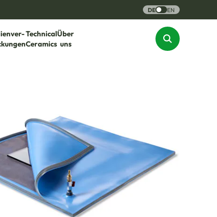
DE
EN
lienver-
Technical
Über
ckungen
Ceramics
uns