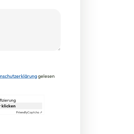
nschutzerklärung
gelesen
fizierung
 klicken
Friendly
Captcha ⇗