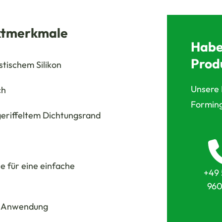
uktmerkmale
Habe
Prod
tischem Silikon
Unsere 
ch
Forming
geriffeltem Dichtungsrand
e für eine einfache
+49 
960
n Anwendung