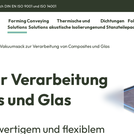
nach DIN EN ISO 9001 und ISO 14001
Forming
Conveying
Thermische und
Dichtungen
Fo
Solutions
Solutions
akustische Isolierungen
und Stanzteile
pa
Vakuumsack zur Verarbeitung von Composites und Glas
r Verarbeitung
s und Glas
ertigem und flexiblem