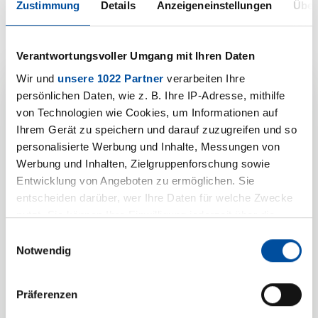
Zustimmung
Details
Anzeigeneinstellungen
Über
Verantwortungsvoller Umgang mit Ihren Daten
Wir und
unsere 1022 Partner
verarbeiten Ihre
persönlichen Daten, wie z. B. Ihre IP-Adresse, mithilfe
Ihre
von Technologien wie Cookies, um Informationen auf
Ihrem Gerät zu speichern und darauf zuzugreifen und so
Produktanfrage zu
personalisierte Werbung und Inhalte, Messungen von
Werbung und Inhalten, Zielgruppenforschung sowie
Schutztuch
Entwicklung von Angeboten zu ermöglichen. Sie
entscheiden darüber, wer Ihre Daten für welche Zwecke
Wir freuen uns auf Sie und
nutzt. Sie können Ihre Einwilligung jederzeit über die
darauf, Ihr Anliegen zu
Cookie-Erklärung oder durch Klicken auf das Privacy
Einwilligungsauswahl
besprechen.
Trigger Symbol ändern oder widerrufen
Notwendig
Wenn Sie es erlauben, würden wir auch gerne:
Präferenzen
Informationen über Ihre geografische Lage erfassen,
Persönliche Angaben