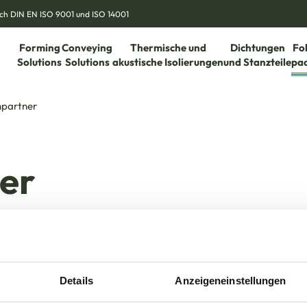
nach DIN EN ISO 9001 und ISO 14001
Forming
Conveying
Thermische und
Dichtungen
Fo
Solutions
Solutions
akustische Isolierungen
und Stanzteile
pa
hpartner
er
Details
Anzeigeneinstellungen
Jan Fischer