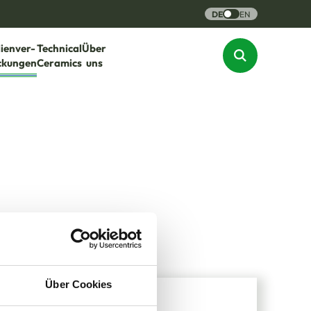
DE
EN
lienver-
Technical
Über
ckungen
Ceramics
uns
Über Cookies