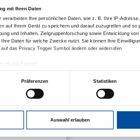
Auftragsmanagement, 
g mit Ihren Daten
r
verarbeiten Ihre persönlichen Daten, wie z. B. Ihre IP-Adresse,
en auf Ihrem Gerät zu speichern und darauf zuzugreifen und so 
 5231 9607 22
ung und Inhalten, Zielgruppenforschung sowie Entwicklung von
 Ihre Daten für welche Zwecke nutzt. Sie können Ihre Einwilligun
 5231 9607 52
 auf das Privacy Trigger Symbol ändern oder widerrufen
ail
n wir auch gerne:
geografische Lage erfassen, welche bis auf einige Meter genau 
Scannen nach bestimmten Merkmalen (Fingerprinting) identifizie
Präferenzen
Statistiken
E-Mail schreiben
ie Ihre persönlichen Daten verarbeitet werden, und legen Sie Ih
.
nhalte und Anzeigen zu personalisieren, Funktionen für soziale
Website zu analysieren. Außerdem geben wir Informationen zu I
t
Auswahl erlauben
r soziale Medien, Werbung und Analysen weiter. Unsere Partner
 Daten zusammen, die Sie ihnen bereitgestellt haben oder die s