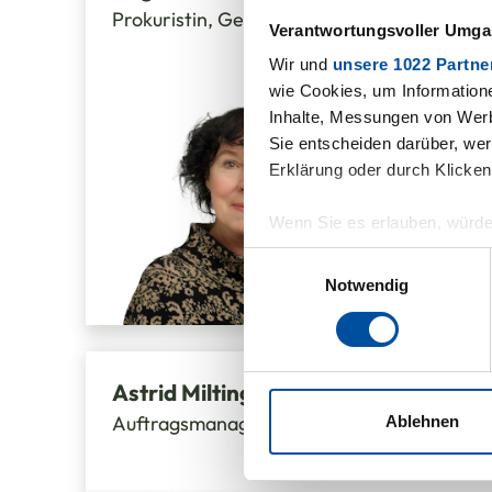
Prokuristin, Geschäftsbereichsleiterin
Verantwortungsvoller Umgan
Wir und
unsere 1022 Partne
wie Cookies, um Information
+49
Inhalte, Messungen von Werb
Sie entscheiden darüber, wer
+49
Erklärung oder durch Klicken
E-M
Wenn Sie es erlauben, würde
Informationen über Ihre 
Einwilligungsauswahl
Ihr Gerät durch aktives 
Notwendig
Erfahren Sie mehr darüber, w
Abschnitt Einzelheiten
fest
Astrid Milting
Wir verwenden Cookies, um I
und die Zugriffe auf unsere 
Auftragsmanagement, Vertriebsinnendiens
Ablehnen
Website an unsere Partner fü
möglicherweise mit weiteren