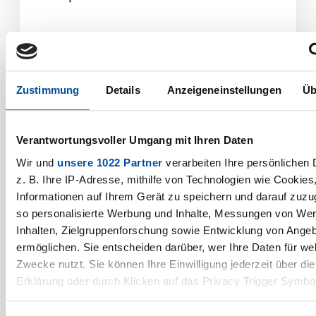
Persönliche Angaben
Anrede
*
Zustimmung
Details
Anzeigeneinstellungen
Üb
Verantwortungsvoller Umgang mit Ihren Daten
Vorname
Wir und
unsere 1022 Partner
verarbeiten Ihre persönlichen 
z. B. Ihre IP-Adresse, mithilfe von Technologien wie Cookies
Informationen auf Ihrem Gerät zu speichern und darauf zuzu
so personalisierte Werbung und Inhalte, Messungen von We
Name
*
Inhalten, Zielgruppenforschung sowie Entwicklung von Ange
ermöglichen. Sie entscheiden darüber, wer Ihre Daten für we
Zwecke nutzt. Sie können Ihre Einwilligung jederzeit über di
Erklärung oder durch Klicken auf das Privacy Trigger Symbo
oder widerrufen
Angaben zum Unternehmen