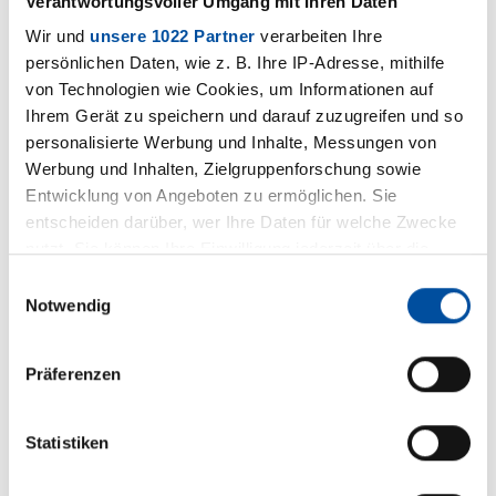
Verantwortungsvoller Umgang mit Ihren Daten
Wir und
unsere 1022 Partner
verarbeiten Ihre
persönlichen Daten, wie z. B. Ihre IP-Adresse, mithilfe
von Technologien wie Cookies, um Informationen auf
Ihrem Gerät zu speichern und darauf zuzugreifen und so
personalisierte Werbung und Inhalte, Messungen von
Werbung und Inhalten, Zielgruppenforschung sowie
Entwicklung von Angeboten zu ermöglichen. Sie
entscheiden darüber, wer Ihre Daten für welche Zwecke
nutzt. Sie können Ihre Einwilligung jederzeit über die
Cookie-Erklärung oder durch Klicken auf das Privacy
Einwilligungsauswahl
Trigger Symbol ändern oder widerrufen
Notwendig
Wenn Sie es erlauben, würden wir auch gerne:
Präferenzen
Informationen über Ihre geografische Lage erfassen,
welche bis auf einige Meter genau sein können
Ihr Gerät durch aktives Scannen nach bestimmten
Statistiken
Merkmalen (Fingerprinting) identifizieren