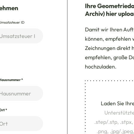
Ihre Geometrieda
nehmen
Archiv) hier uplo
Umsatzsteuer ID
Damit wir Ihren Auft
können, empfehlen 
Zeichnungen direkt 
empfehlen, große Dat
hochzuladen.
Hausnummer
*
Laden Sie Ihr
Ort
*
Unterstützte
.step/.stp, .stpx, 
.png, .jpg/.jpeg,