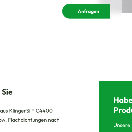
Anfragen
 Sie
Habe
Prod
aus KlingerSil® C4400
pw. Flachdichtungen nach
Unsere 