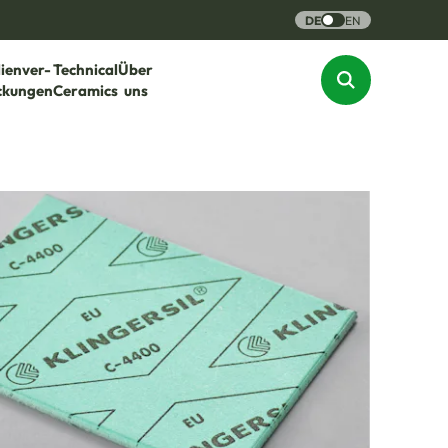
DE
EN
lienver-
Technical
Über
ckungen
Ceramics
uns