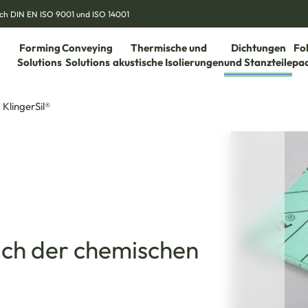
nach DIN EN ISO 9001 und ISO 14001
Forming
Conveying
Thermische und
Dichtungen
Fo
Solutions
Solutions
akustische Isolierungen
und Stanzteile
pa
KlingerSil®
ich der chemischen