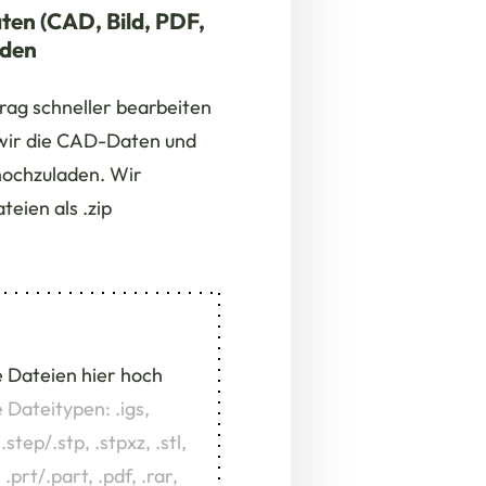
ten (CAD, Bild, PDF,
aden
rag schneller bearbeiten
wir die CAD-Daten und
hochzuladen. Wir
eien als .zip
e Dateien hier hoch
 Dateitypen: .igs,
.step/.stp, .stpxz, .stl,
 .prt/.part, .pdf, .rar,