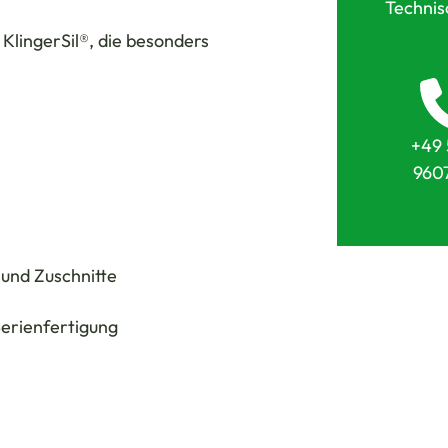
Technis
KlingerSil®, die besonders
+49 
960
 und Zuschnitte
 Serienfertigung