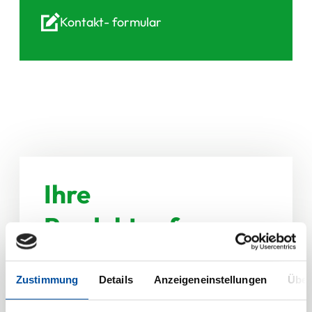
Kontakt-
formular
Ihre
Produktanfrage zu
Frenzelit®-
Zustimmung
Details
Anzeigeneinstellungen
Über
Dichtungen