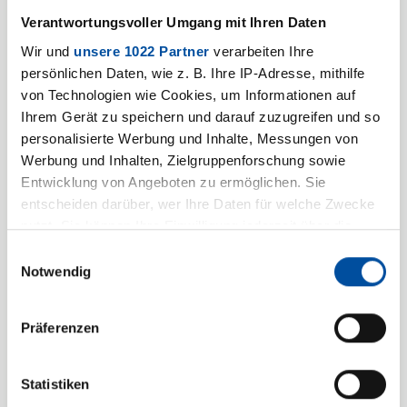
Wir freuen uns auf Sie und
Verantwortungsvoller Umgang mit Ihren Daten
darauf, Ihr Anliegen zu
Wir und
unsere 1022 Partner
verarbeiten Ihre
besprechen.
persönlichen Daten, wie z. B. Ihre IP-Adresse, mithilfe
von Technologien wie Cookies, um Informationen auf
Ihrem Gerät zu speichern und darauf zuzugreifen und so
Persönliche Angaben
personalisierte Werbung und Inhalte, Messungen von
Werbung und Inhalten, Zielgruppenforschung sowie
Anrede
*
Entwicklung von Angeboten zu ermöglichen. Sie
entscheiden darüber, wer Ihre Daten für welche Zwecke
nutzt. Sie können Ihre Einwilligung jederzeit über die
Cookie-Erklärung oder durch Klicken auf das Privacy
Einwilligungsauswahl
Trigger Symbol ändern oder widerrufen
Notwendig
Vorname
Wenn Sie es erlauben, würden wir auch gerne:
Präferenzen
Informationen über Ihre geografische Lage erfassen,
Name
*
welche bis auf einige Meter genau sein können
Ihr Gerät durch aktives Scannen nach bestimmten
Statistiken
Merkmalen (Fingerprinting) identifizieren