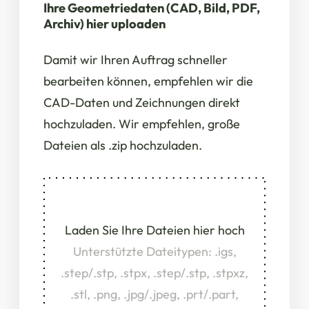
Ihre Geometriedaten (CAD, Bild, PDF,
Archiv) hier uploaden
Damit wir Ihren Auftrag schneller
bearbeiten können, empfehlen wir die
CAD-Daten und Zeichnungen direkt
hochzuladen. Wir empfehlen, große
Dateien als .zip hochzuladen.
Laden Sie Ihre Dateien hier hoch
Unterstützte Dateitypen: .igs,
.step/.stp, .stpx, .step/.stp, .stpxz,
.stl, .png, .jpg/.jpeg, .prt/.part,