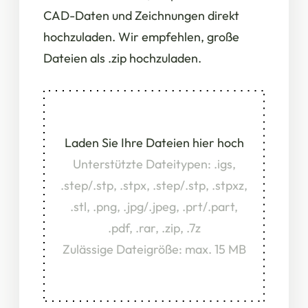
CAD-Daten und Zeichnungen direkt
hochzuladen. Wir empfehlen, große
Dateien als .zip hochzuladen.
Laden Sie Ihre Dateien hier hoch
Unterstützte Dateitypen: .igs,
.step/.stp, .stpx, .step/.stp, .stpxz,
.stl, .png, .jpg/.jpeg, .prt/.part,
.pdf, .rar, .zip, .7z
Zulässige Dateigröße: max. 15 MB