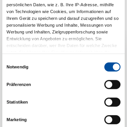
persönlichen Daten, wie z. B. Ihre IP-Adresse, mithilfe
von Technologien wie Cookies, um Informationen auf
Ihrem Gerät zu speichern und darauf zuzugreifen und so
personalisierte Werbung und Inhalte, Messungen von
Werbung und Inhalten, Zielgruppenforschung sowie
Entwicklung von Angeboten zu ermöglichen. Sie
entscheiden darüber, wer Ihre Daten für welche Zwecke
Ihre
nutzt. Sie können Ihre Einwilligung jederzeit über die
Cookie-Erklärung oder durch Klicken auf das Privacy
Einwilligungsauswahl
Produktanfrage zu
Trigger Symbol ändern oder widerrufen
Notwendig
Flachdichtungen
Wenn Sie es erlauben, würden wir auch gerne:
Präferenzen
Informationen über Ihre geografische Lage erfassen,
Wir freuen uns auf Sie und
welche bis auf einige Meter genau sein können
Ihr Gerät durch aktives Scannen nach bestimmten
darauf, Ihr Anliegen zu
Statistiken
Merkmalen (Fingerprinting) identifizieren
besprechen.
Erfahren Sie mehr darüber, wie Ihre persönlichen Daten
Marketing
verarbeitet werden, und legen Sie Ihre Präferenzen im