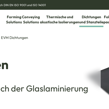
nach DIN EN ISO 9001 und ISO 14001
Forming
Conveying
Thermische und
Dichtungen
Fo
Solutions
Solutions
akustische Isolierungen
und Stanzteile
pa
EVM Dichtungen
en
ich der Glaslaminierung