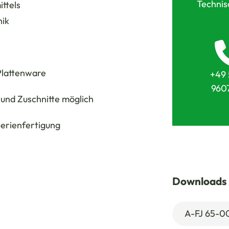
Technis
ttels
nik
 Plattenware
+49 
960
 und Zuschnitte möglich
 Serienfertigung
Downloads
A-FJ 65-0