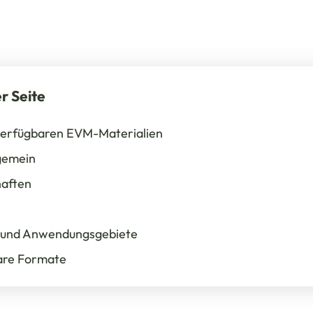
r Seite
verfügbaren EVM-Materialien
gemein
haften
- und Anwendungsgebiete
are Formate