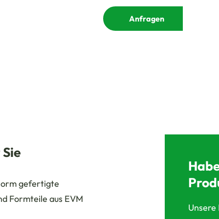
Anfragen
 Sie
Habe
Prod
orm gefertigte
nd Formteile aus EVM
Unsere 