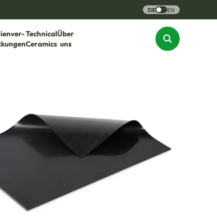
DE
EN
lienver-
Technical
Über
ckungen
Ceramics
uns