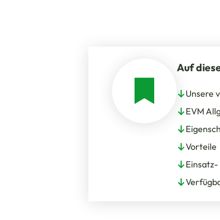
Auf diese
Unsere 
EVM All
Eigensc
Vorteile
Einsatz
Verfügb