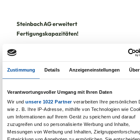
Steinbach AG erweitert
Fertigungskapazitäten!
Wir erweitern unseren Maschinenpark um
eine neue 3D-Kopf-Wasserstrahlanlage.
Mit dieser Investition können wir
Zustimmung
Details
Anzeigeneinstellungen
Über
Dichtungen nicht nur schneller und in
größeren Serien produzieren, sondern
Verantwortungsvoller Umgang mit Ihren Daten
auch spezifische und komplexe
Wir und
unsere 1022 Partner
verarbeiten Ihre persönlichen 
Dichtungslösungen anbieten - und das bei
wie z. B. Ihre IP-Adresse, mithilfe von Technologien wie Coo
gleichbleibend hoher Qualität.
um Informationen auf Ihrem Gerät zu speichern und darauf
zuzugreifen und so personalisierte Werbung und Inhalte,
„Die Anschaffung dieser Anlage ist ein
Messungen von Werbung und Inhalten, Zielgruppenforschun
Entwicklung von Angeboten zu ermöglichen. Sie entscheiden