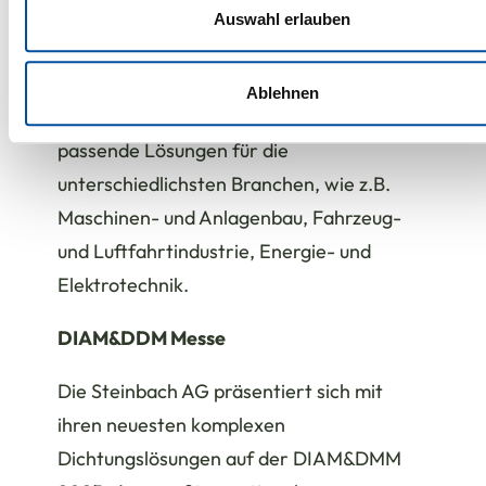
Ob individuelle Sonderlösungen,
Unsere Partner führen diese Informationen möglicherweise m
Auswahl erlauben
weiteren Daten zusammen, die Sie ihnen bereitgestellt habe
großvolumige Serienfertigungen oder
die sie im Rahmen Ihrer Nutzung der Dienste gesammelt ha
XXL-Dichtungen mit einer Länge von über
Ablehnen
3 Metern - die Steinbach AG bietet
passende Lösungen für die
unterschiedlichsten Branchen, wie z.B.
Maschinen- und Anlagenbau, Fahrzeug-
und Luftfahrtindustrie, Energie- und
Elektrotechnik.
DIAM&DDM Messe
Die Steinbach AG präsentiert sich mit
ihren neuesten komplexen
Dichtungslösungen auf der DIAM&DMM