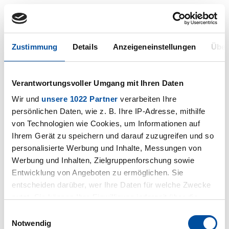
Zustimmung
Details
Anzeigeneinstellungen
Über
Videos
Videos
Verantwortungsvoller Umgang mit Ihren Daten
Wir und
unsere 1022 Partner
verarbeiten Ihre
persönlichen Daten, wie z. B. Ihre IP-Adresse, mithilfe
von Technologien wie Cookies, um Informationen auf
Ihrem Gerät zu speichern und darauf zuzugreifen und so
personalisierte Werbung und Inhalte, Messungen von
Werbung und Inhalten, Zielgruppenforschung sowie
Entwicklung von Angeboten zu ermöglichen. Sie
entscheiden darüber, wer Ihre Daten für welche Zwecke
nutzt. Sie können Ihre Einwilligung jederzeit über die
Cookie-Erklärung oder durch Klicken auf das Privacy
Einwilligungsauswahl
Trigger Symbol ändern oder widerrufen
Notwendig