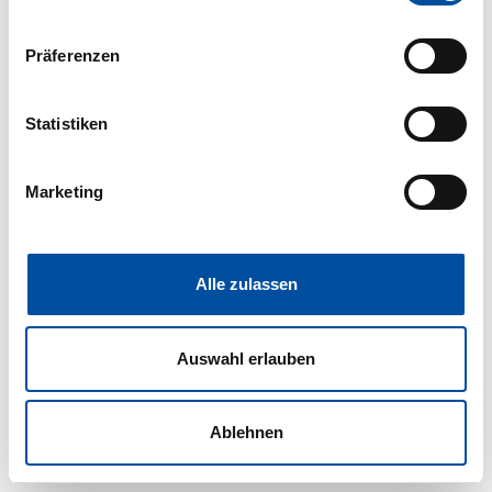
Wenn Sie es erlauben, würden wir auch gerne:
Präferenzen
Informationen über Ihre geografische Lage erfassen,
welche bis auf einige Meter genau sein können
Ihr Gerät durch aktives Scannen nach bestimmten
Statistiken
Merkmalen (Fingerprinting) identifizieren
Erfahren Sie mehr darüber, wie Ihre persönlichen Daten
Marketing
verarbeitet werden, und legen Sie Ihre Präferenzen im
Abschnitt Einzelheiten
fest.
Wir verwenden Cookies, um Inhalte und Anzeigen zu
Alle zulassen
personalisieren, Funktionen für soziale Medien anbieten
zu können und die Zugriffe auf unsere Website zu
Auswahl erlauben
analysieren. Außerdem geben wir Informationen zu Ihrer
Verwendung unserer Website an unsere Partner für
soziale Medien, Werbung und Analysen weiter. Unsere
Ablehnen
Partner führen diese Informationen möglicherweise mit
weiteren Daten zusammen, die Sie ihnen bereitgestellt