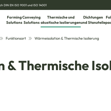
nach DIN EN ISO 9001 und ISO 14001
Forming
Conveying
Thermische und
Dichtungen
Fo
Solutions
Solutions
akustische Isolierungen
und Stanzteile
pa
Funktionsart
Wärmeisolation & Thermische Isolierung
 & Thermische Iso