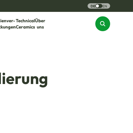
DE
EN
lienver-
Technical
Über
ckungen
Ceramics
uns
lierung