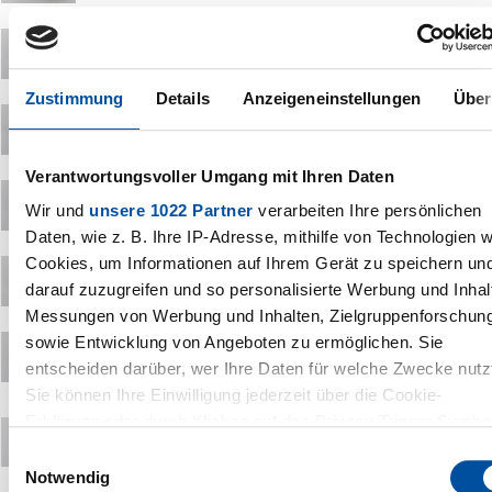
Zustimmung
Details
Anzeigeneinstellungen
Über
Verantwortungsvoller Umgang mit Ihren Daten
Wir und
unsere 1022 Partner
verarbeiten Ihre persönlichen
Daten, wie z. B. Ihre IP-Adresse, mithilfe von Technologien w
Cookies, um Informationen auf Ihrem Gerät zu speichern un
darauf zuzugreifen und so personalisierte Werbung und Inhal
Messungen von Werbung und Inhalten, Zielgruppenforschun
sowie Entwicklung von Angeboten zu ermöglichen. Sie
entscheiden darüber, wer Ihre Daten für welche Zwecke nutz
Sie können Ihre Einwilligung jederzeit über die Cookie-
Erklärung oder durch Klicken auf das Privacy Trigger Symbo
ändern oder widerrufen
Einwilligungsauswahl
Notwendig