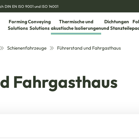
nach DIN EN ISO 9001 und ISO 14001
Forming
Conveying
Thermische und
Dichtungen
Fo
Solutions
Solutions
akustische Isolierungen
und Stanzteile
pa
Schienenfahrzeuge
Führerstand und Fahrgasthaus
nd Fahrgasthaus