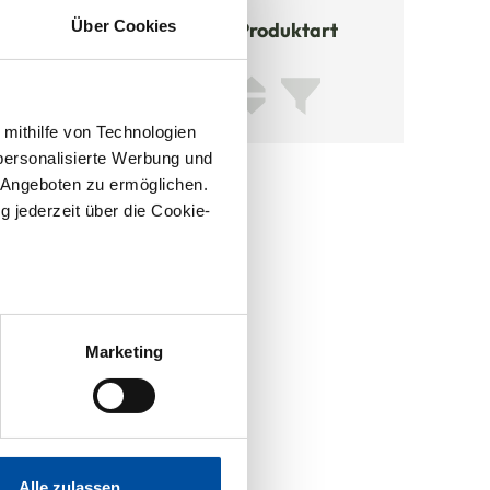
Über Cookies
 mithilfe von Technologien
personalisierte Werbung und
 Angeboten zu ermöglichen.
g jederzeit über die Cookie-
sein können
ren
Marketing
re Präferenzen im
 Medien anbieten zu können
hrer Verwendung unserer
Alle zulassen