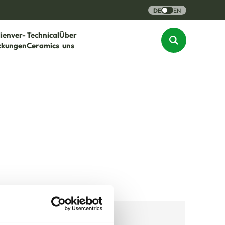
DE
EN
lienver-
Technical
Über
ckungen
Ceramics
uns