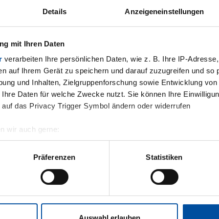
Details
Anzeigeneinstellungen
g mit Ihren Daten
r
verarbeiten Ihre persönlichen Daten, wie z. B. Ihre IP-Adresse,
en auf Ihrem Gerät zu speichern und darauf zuzugreifen und so 
ung und Inhalten, Zielgruppenforschung sowie Entwicklung von
 Ihre Daten für welche Zwecke nutzt. Sie können Ihre Einwilligun
 auf das Privacy Trigger Symbol ändern oder widerrufen
n wir auch gerne:
geografische Lage erfassen, welche bis auf einige Meter genau 
Scannen nach bestimmten Merkmalen (Fingerprinting) identifizie
Präferenzen
Statistiken
ie Ihre persönlichen Daten verarbeitet werden, und legen Sie Ih
.
nhalte und Anzeigen zu personalisieren, Funktionen für soziale
Website zu analysieren. Außerdem geben wir Informationen zu I
Auswahl erlauben