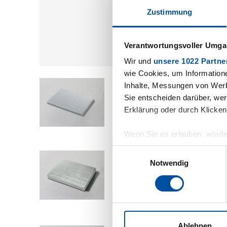
Zustimmung
Verantwortungsvoller Umgan
Wir und
unsere 1022 Partne
wie Cookies, um Information
Inhalte, Messungen von Werb
Sie entscheiden darüber, wer
Erklärung oder durch Klicken
Wenn Sie es erlauben, würde
Informationen über Ihre 
Einwilligungsauswahl
Ihr Gerät durch aktives 
Notwendig
Erfahren Sie mehr darüber, w
Abschnitt Einzelheiten
fest
Wir verwenden Cookies, um I
und die Zugriffe auf unsere 
Ablehnen