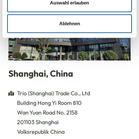
analysieren. Außerdem geben wir Informationen zu Ihrer
Auswahl erlauben
Verwendung unserer Website an unsere Partner für
soziale Medien, Werbung und Analysen weiter. Unsere
Partner führen diese Informationen möglicherweise mit
Ablehnen
weiteren Daten zusammen, die Sie ihnen bereitgestellt
haben oder die sie im Rahmen Ihrer Nutzung der Dienste
gesammelt haben.
Shanghai, China
Trio (Shanghai) Trade Co., Ltd
Building Hong Yi Room 810
Wan Yuan Road No. 2158
201103 Shanghai
Volksrepublik China