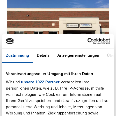
Zustimmung
Details
Anzeigeneinstellungen
Über
Charlotte, USA
Verantwortungsvoller Umgang mit Ihren Daten
Wir und
unsere 1022 Partner
verarbeiten Ihre
Smartech International LP
persönlichen Daten, wie z. B. Ihre IP-Adresse, mithilfe
3120 Latrobe Drive, Unit 260
von Technologien wie Cookies, um Informationen auf
Charlotte, NC 28211
Ihrem Gerät zu speichern und darauf zuzugreifen und so
personalisierte Werbung und Inhalte, Messungen von
Werbung und Inhalten, Zielgruppenforschung sowie