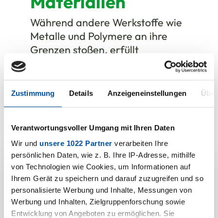
Materialien
Während andere Werkstoffe wie
Metalle und Polymere an ihre
Grenzen stoßen, erfüllt
technische Keramik höchste
Anforderungen an Genauigkeit,
Stabilität und Beständigkeit.
Zustimmung
Details
Anzeigeneinstellungen
Über
Verantwortungsvoller Umgang mit Ihren Daten
Wir und
unsere 1022 Partner
verarbeiten Ihre
persönlichen Daten, wie z. B. Ihre IP-Adresse, mithilfe
von Technologien wie Cookies, um Informationen auf
Ihrem Gerät zu speichern und darauf zuzugreifen und so
Starten Sie Ihr
personalisierte Werbung und Inhalte, Messungen von
Werbung und Inhalten, Zielgruppenforschung sowie
Projekt mit uns!
Entwicklung von Angeboten zu ermöglichen. Sie