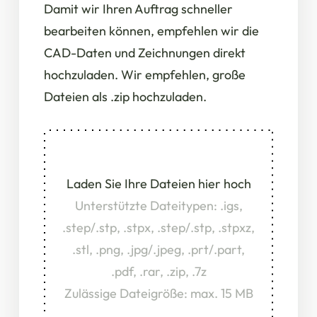
Damit wir Ihren Auftrag schneller
bearbeiten können, empfehlen wir die
CAD-Daten und Zeichnungen direkt
hochzuladen. Wir empfehlen, große
Dateien als .zip hochzuladen.
Laden Sie Ihre Dateien hier hoch
Unterstützte Dateitypen: .igs,
.step/.stp, .stpx, .step/.stp, .stpxz,
.stl, .png, .jpg/.jpeg, .prt/.part,
.pdf, .rar, .zip, .7z
Zulässige Dateigröße: max. 15 MB