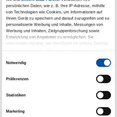
persönlichen Daten, wie z. B. Ihre IP-Adresse, mithilfe
von Technologien wie Cookies, um Informationen auf
Ihrem Gerät zu speichern und darauf zuzugreifen und so
personalisierte Werbung und Inhalte, Messungen von
Werbung und Inhalten, Zielgruppenforschung sowie
Entwicklung von Angeboten zu ermöglichen. Sie
entscheiden darüber, wer Ihre Daten für welche Zwecke
nutzt. Sie können Ihre Einwilligung jederzeit über die
Cookie-Erklärung oder durch Klicken auf das Privacy
Einwilligungsauswahl
Trigger Symbol ändern oder widerrufen
Notwendig
Wenn Sie es erlauben, würden wir auch gerne:
Präferenzen
Informationen über Ihre geografische Lage erfassen,
welche bis auf einige Meter genau sein können
Ihr Gerät durch aktives Scannen nach bestimmten
Statistiken
Merkmalen (Fingerprinting) identifizieren
Erfahren Sie mehr darüber, wie Ihre persönlichen Daten
Marketing
verarbeitet werden, und legen Sie Ihre Präferenzen im