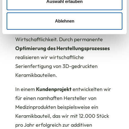
analysieren. Außerdem geben wir Informationen zu Ihrer
Auswahl erlauben
und hohe Lieferperformance. Bei der
Verwendung unserer Website an unsere Partner für
Umsetzung liegen unsere Schwerpunkte
soziale Medien, Werbung und Analysen weiter. Unsere
bei den Schlüsselkriterien Produktivität,
Partner führen diese Informationen möglicherweise mit
Ablehnen
weiteren Daten zusammen, die Sie ihnen bereitgestellt
Prozessstabilität, Qualitätssicherung und
haben oder die sie im Rahmen Ihrer Nutzung der Dienste
Wirtschaftlichkeit. Durch permanente
gesammelt haben.
Optimierung des Herstellungsprozesses
realisieren wir wirtschaftliche
Serienfertigung von 3D-gedruckten
Keramikbauteilen.
In einem
Kundenprojekt
entwickelten wir
für einen namhaften Hersteller von
Medizinprodukten beispielsweise ein
Keramikbauteil, das wir mit 12.000 Stück
pro Jahr erfolgreich zur additiven