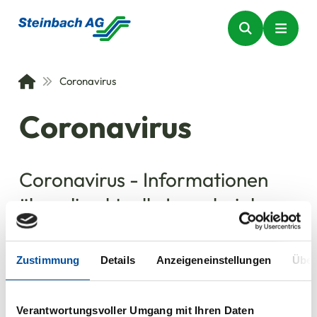
Coronavirus
Coronavirus
Coronavirus - Informationen
über die aktuelle Lage bei der
Steinbach AG
Zustimmung
Details
Anzeigeneinstellungen
Über
01.04.2021
Verantwortungsvoller Umgang mit Ihren Daten