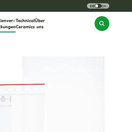
DE
EN
lienver-
Technical
Über
ckungen
Ceramics
uns