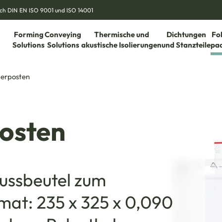
nach DIN EN ISO 9001 und ISO 14001
Forming
Conveying
Thermische und
Dichtungen
Fo
Solutions
Solutions
akustische Isolierungen
und Stanzteile
pa
erposten
osten
ussbeutel zum
mat: 235 x 325 x 0,090