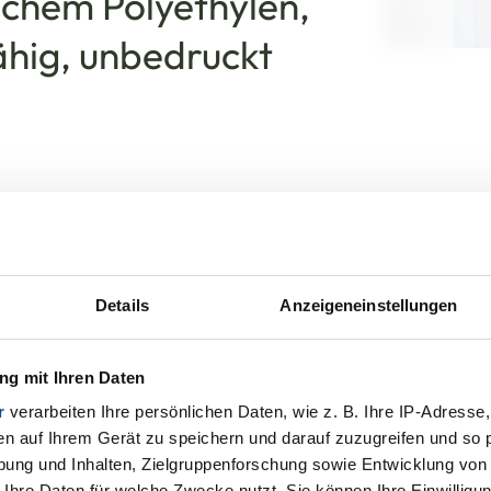
chem Polyethylen,
ähig, unbedruckt
Details
Anzeigeneinstellungen
g mit Ihren Daten
r Überproduktion sind wir in der Lage, Ihnen
r
verarbeiten Ihre persönlichen Daten, wie z. B. Ihre IP-Adresse,
en auf Ihrem Gerät zu speichern und darauf zuzugreifen und so 
rschlussbeutel zum Vorzugspreis zu offerieren.
ung und Inhalten, Zielgruppenforschung sowie Entwicklung von
 Ihre Daten für welche Zwecke nutzt. Sie können Ihre Einwilligun