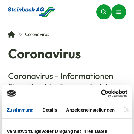
Coronavirus
Coronavirus
Coronavirus - Informationen
über die aktuelle Lage bei der
Steinbach AG
Zustimmung
Details
Anzeigeneinstellungen
Über
01.04.2021
Verantwortungsvoller Umgang mit Ihren Daten