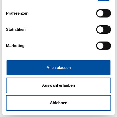
Wenn Sie es erlauben, würden wir auch gerne:
Präferenzen
Informationen über Ihre geografische Lage erfassen,
welche bis auf einige Meter genau sein können
Ihr Gerät durch aktives Scannen nach bestimmten
Statistiken
Merkmalen (Fingerprinting) identifizieren
Erfahren Sie mehr darüber, wie Ihre persönlichen Daten
Marketing
verarbeitet werden, und legen Sie Ihre Präferenzen im
Abschnitt Einzelheiten
fest.
Wir verwenden Cookies, um Inhalte und Anzeigen zu
Alle zulassen
personalisieren, Funktionen für soziale Medien anbieten
zu können und die Zugriffe auf unsere Website zu
Auswahl erlauben
analysieren. Außerdem geben wir Informationen zu Ihrer
Verwendung unserer Website an unsere Partner für
soziale Medien, Werbung und Analysen weiter. Unsere
Ablehnen
Partner führen diese Informationen möglicherweise mit
weiteren Daten zusammen, die Sie ihnen bereitgestellt