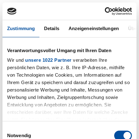
Zustimmung
Details
Anzeigeneinstellungen
Über
Downloads
Downloads
Verantwortungsvoller Umgang mit Ihren Daten
Wir und
unsere 1022 Partner
verarbeiten Ihre
persönlichen Daten, wie z. B. Ihre IP-Adresse, mithilfe
von Technologien wie Cookies, um Informationen auf
Ihrem Gerät zu speichern und darauf zuzugreifen und so
personalisierte Werbung und Inhalte, Messungen von
Werbung und Inhalten, Zielgruppenforschung sowie
Entwicklung von Angeboten zu ermöglichen. Sie
entscheiden darüber, wer Ihre Daten für welche Zwecke
nutzt. Sie können Ihre Einwilligung jederzeit über die
Cookie-Erklärung oder durch Klicken auf das Privacy
Einwilligungsauswahl
Trigger Symbol ändern oder widerrufen
Notwendig