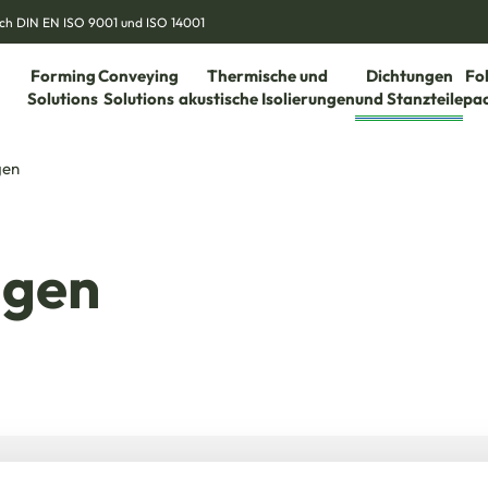
nach DIN EN ISO 9001 und ISO 14001
Forming
Conveying
Thermische und
Dichtungen
Fo
Solutions
Solutions
akustische Isolierungen
und Stanzteile
pa
gen
ngen