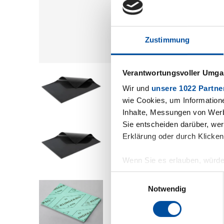
Zustimmung
Verantwortungsvoller Umgan
Wir und
unsere 1022 Partne
wie Cookies, um Information
Inhalte, Messungen von Werb
Sie entscheiden darüber, wer
Erklärung oder durch Klicken
Wenn Sie es erlauben, würde
Informationen über Ihre 
Einwilligungsauswahl
Ihr Gerät durch aktives 
Notwendig
Erfahren Sie mehr darüber, w
Abschnitt Einzelheiten
fest