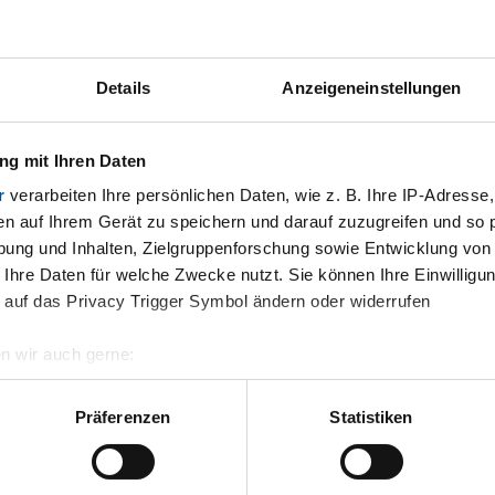
Details
Anzeigeneinstellungen
g mit Ihren Daten
r
verarbeiten Ihre persönlichen Daten, wie z. B. Ihre IP-Adresse,
en auf Ihrem Gerät zu speichern und darauf zuzugreifen und so 
ung und Inhalten, Zielgruppenforschung sowie Entwicklung von
 Ihre Daten für welche Zwecke nutzt. Sie können Ihre Einwilligun
 auf das Privacy Trigger Symbol ändern oder widerrufen
n wir auch gerne:
geografische Lage erfassen, welche bis auf einige Meter genau 
Scannen nach bestimmten Merkmalen (Fingerprinting) identifizie
Präferenzen
Statistiken
ie Ihre persönlichen Daten verarbeitet werden, und legen Sie Ih
.