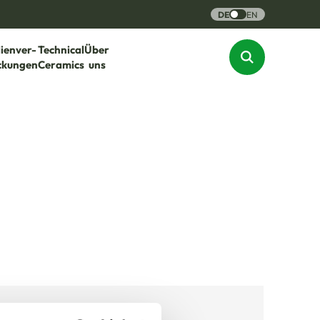
DE
EN
lienver-
Technical
Über
ckungen
Ceramics
uns