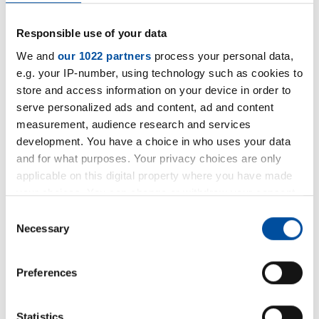
Pressemitteilung vom 07.11.2017 -
Responsible use of your data
Steinbach präsentiert sich auf der
We and
our 1022 partners
process your personal data,
Frankfurter formnext 2017
e.g. your IP-number, using technology such as cookies to
store and access information on your device in order to
serve personalized ads and content, ad and content
VDI Nachrichten Exklusiv - Artikel in der
measurement, audience research and services
Ausgabe November 2017
development. You have a choice in who uses your data
and for what purposes. Your privacy choices are only
Konstruktionspraxis - Artikel in der
applicable on this digital property where you have made
Ausgabe Oktober 2017
your choices. You can change or withdraw your consent
any time from the Cookie Declaration or by clicking on
Consent
Pressemitteilung vom 06.07.2017 -
the Privacy trigger icon.
Necessary
Selection
Kooperation Steinbach und Protiq
If you allow, we would also like to:
Preferences
Pressemitteilung vom 28.06.2017 -
Collect information about your geographical location
which can be accurate to within several meters
Keramischer 3D-Druck
Identify your device by actively scanning it for
Statistics